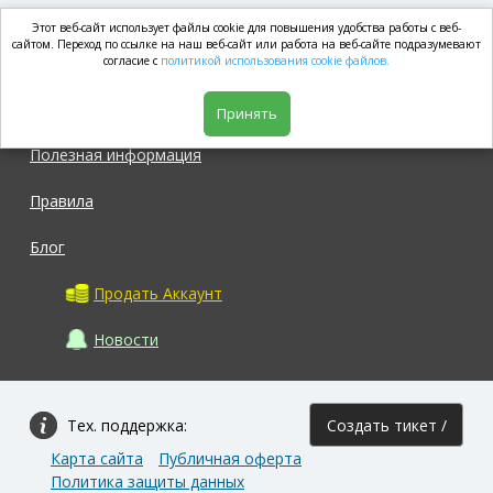
Этот веб-сайт использует файлы cookie для повышения удобства работы с веб-
market.com
сайтом. Переход по ссылке на наш веб-сайт или работа на веб-сайте подразумевают
согласие с
политикой использования cookie файлов.
Магазин
Принять
Полезная информация
Правила
Блог
Продать Аккаунт
Новости
Тех. поддержка:
Создать тикет /
Карта сайта
Публичная оферта
Задать вопрос
Политика защиты данных