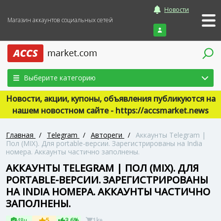
Новости
Магазин аккаунтов социальных сетей
Войти
Выберите категорию
Новости, акции, купоны, объявления публикуются на
нашем новостном сайте - https://accsmarket.news
Главная
/
Telegram
/
Автореги
/
Аккаунты Telegram |
Пол (MIX). Для portable-версии. Зарегистрированы на India
номера. Аккаунты частично заполнены.
АККАУНТЫ TELEGRAM | ПОЛ (MIX). ДЛЯ
PORTABLE-ВЕРСИИ. ЗАРЕГИСТРИРОВАНЫ
НА INDIA НОМЕРА. АККАУНТЫ ЧАСТИЧНО
ЗАПОЛНЕНЫ.
48ч
5
3.6%
1k+