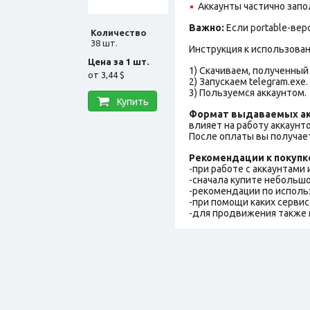
Аккаунты частично запо
Важно:
Если portable-вер
Количество
38 шт.
Инструкция к использова
Цена за 1 шт.
1) Скачиваем, полученный 
от
3,44 $
2) Запускаем telegram.exe.
3) Пользуемся аккаунтом.
Купить
Формат выдаваемых ак
влияет на работу аккаунт
После оплаты вы получает
Рекомендации к покупк
-при работе с аккаунтами
-сначала купите небольшо
-рекомендации по исполь
-при помощи каких сервис
-для продвижения также 