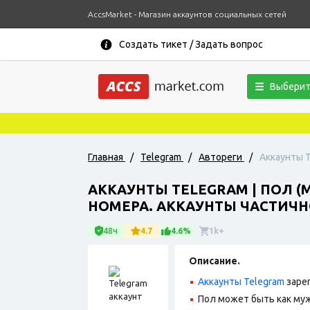
AccsMarket - Магазин аккаунтов социальных сетей
Создать тикет / Задать вопрос
Выберит
Главная
/
Telegram
/
Автореги
/
Аккаунты T
АККАУНТЫ TELEGRAM | ПОЛ (
НОМЕРА. АККАУНТЫ ЧАСТИЧН
48ч
4.7
4.6%
1k+
Описание.
Аккаунты Telegram
заре
Пол может быть как муж