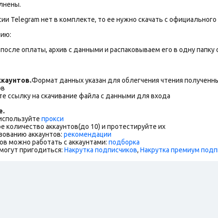
лнены.
сии Telegram нет в комплекте, то ее нужно скачать с официального 
нию:
после оплаты, архив с данными и распаковываем его в одну папку с 
каунтов.
Формат данных указан для облегчения чтения полученны
ов
е ссылку на скачивание файла с данными для входа
е.
 используйте
прокси
е количество аккаунтов(до 10) и протестируйте их
зованию аккаунтов:
рекомендации
ов можно работать с аккаунтами:
подборка
могут пригодиться:
Накрутка подписчиков
,
Накрутка премиум подп