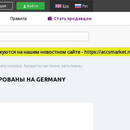
ация
Войти
Eng
Рус
Правила
Стать продавцом
ся на нашем новостном сайте - https://accsmarket.news
rmany номера. Аккаунты частично заполнены.
ИРОВАНЫ НА GERMANY