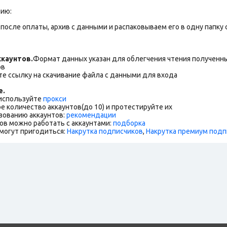
нию:
после оплаты, архив с данными и распаковываем его в одну папку с 
каунтов.
Формат данных указан для облегчения чтения полученны
ов
е ссылку на скачивание файла с данными для входа
е.
 используйте
прокси
е количество аккаунтов(до 10) и протестируйте их
зованию аккаунтов:
рекомендации
ов можно работать с аккаунтами:
подборка
могут пригодиться:
Накрутка подписчиков
,
Накрутка премиум подп