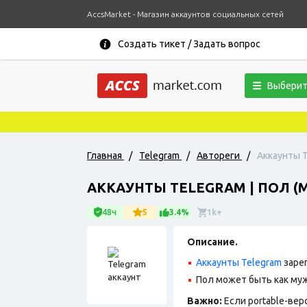
AccsMarket - Магазин аккаунтов социальных сетей
Создать тикет / Задать вопрос
Выберит
Главная
/
Telegram
/
Автореги
/
Аккаунты T
АККАУНТЫ TELEGRAM | ПОЛ (
48ч
5
3.4%
1k+
Описание.
Аккаунты Telegram
заре
Пол может быть как муж
Важно:
Если portable-вер