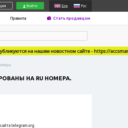
ация
Войти
Eng
Рус
Правила
Стать продавцом
икуются на нашем новостном сайте - https://accsmarket
омера.
ИРОВАНЫ НА RU НОМЕРА.
сайта telegram.org