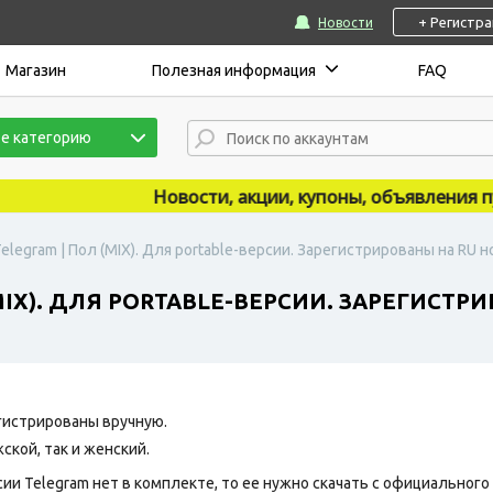
+ Регистр
Новости
Магазин
Полезная информация
FAQ
е категорию
Новости, акции, купоны, объявления публ
elegram | Пол (MIX). Для portable-версии. Зарегистрированы на RU н
MIX). ДЛЯ PORTABLE-ВЕРСИИ. ЗАРЕГИСТР
гистрированы вручную.
ской, так и женский.
сии Telegram нет в комплекте, то ее нужно скачать с официального 