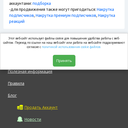
аккаунтами:
подборка
-для продвижения также могут пригодиться:
Накрутка
подписчиков
,
Накрутка премиум подписчиков
,
Накрутка
реакций
Этот веб-сайт использует файлы cookie для повышения удобства работы с веб-
market.com
сайтом. Переход по ссылке на наш веб-сайт или работа на веб-сайте подразумевают
согласие с
политикой использования cookie файлов.
Магазин
Принять
Полезная информация
Правила
Блог
Продать Аккаунт
Новости