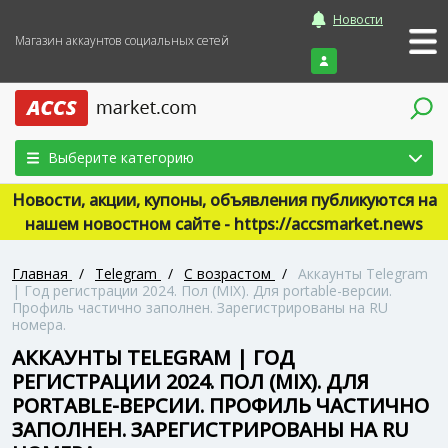
Новости
Магазин аккаунтов социальных сетей
Войти
Выберите категорию
Новости, акции, купоны, объявления публикуются на
нашем новостном сайте - https://accsmarket.news
Главная
/
Telegram
/
С возрастом
/
Аккаунты Telegram
| Год регистрации 2024. Пол (MIX). Для portable-версии.
Профиль частично заполнен. Зарегистрированы на RU
номера.
АККАУНТЫ TELEGRAM | ГОД
РЕГИСТРАЦИИ 2024. ПОЛ (MIX). ДЛЯ
PORTABLE-ВЕРСИИ. ПРОФИЛЬ ЧАСТИЧНО
ЗАПОЛНЕН. ЗАРЕГИСТРИРОВАНЫ НА RU