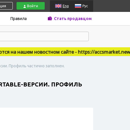
ация
Войти
Eng
Рус
Правила
Стать продавцом
на нашем новостном сайте - https://accsmarket.news
ерсии. Профиль частично заполнен.
PORTABLE-ВЕРСИИ. ПРОФИЛЬ