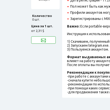
Дата регистрации - 11.2
Пол может быть как муж
Профили аккаунтов могу
Количество
Зарегистрированы с MIX 
0 шт.
Цена за 1 шт.
Важно:
Если portable-вер
от
2,31 $
Инструкция к использова
1) Скачиваем, полученный 
2) Запускаем telegram.exe.
3) Пользуемся аккаунтом.
Формат выдаваемых ак
влияет на работу аккаунт
После оплаты вы получает
Рекомендации к покупк
-при работе с аккаунтами
-сначала купите небольшо
-рекомендации по исполь
-при помощи каких сервис
-для продвижения также 