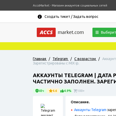
AccsMarket - Магазин аккаунтов социальных сетей
Создать тикет / Задать вопрос
Выберит
Главная
/
Telegram
/
С возрастом
/
Аккаунт
Зарегистрированы с MIX ip.
АККАУНТЫ TELEGRAM | ДАТА Р
ЧАСТИЧНО ЗАПОЛНЕН. ЗАРЕГИ
48ч
4.6
4.9%
100+
Описание.
Аккаунты Telegram
заре