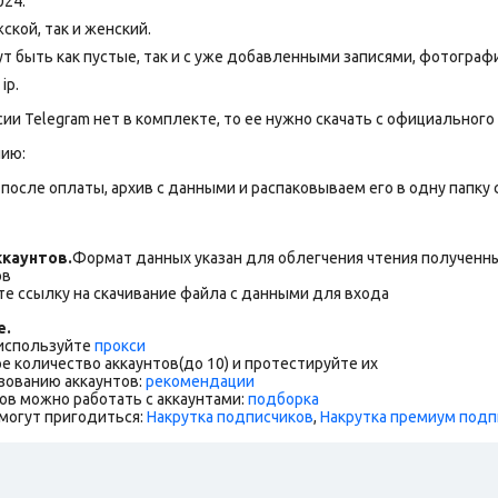
024.
ской, так и женский.
т быть как пустые, так и с уже добавленными записями, фотогра
ip.
сии Telegram нет в комплекте, то ее нужно скачать с официального 
нию:
после оплаты, архив с данными и распаковываем его в одну папку с 
каунтов.
Формат данных указан для облегчения чтения полученны
ов
е ссылку на скачивание файла с данными для входа
е.
 используйте
прокси
е количество аккаунтов(до 10) и протестируйте их
зованию аккаунтов:
рекомендации
ов можно работать с аккаунтами:
подборка
могут пригодиться:
Накрутка подписчиков
,
Накрутка премиум подп