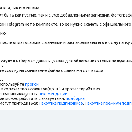
ской, так и женский.
т быть как пустые, так и с уже добавленными записями, фотогра
сии Telegram нет в комплекте, то ее нужно скачать с официального 
нию:
после оплаты, архив с данными и распаковываем его в одну папку с 
каунтов.
Формат данных указан для облегчения чтения полученны
ов
е ссылку на скачивание файла с данными для входа
е.
 используйте
прокси
е количество аккаунтов(до 10) и протестируйте их
зованию аккаунтов:
рекомендации
ов можно работать с аккаунтами:
подборка
могут пригодиться:
Накрутка подписчиков
,
Накрутка премиум подп