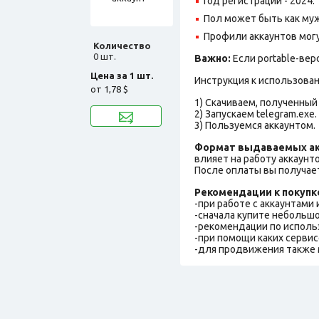
Год регистрации - 2024.
Пол может быть как муж
Профили аккаунтов могу
Количество
0 шт.
Важно:
Если portable-вер
Цена за 1 шт.
Инструкция к использова
от
1,78 $
1) Скачиваем, полученный 
2) Запускаем telegram.exe.
3) Пользуемся аккаунтом.
Формат выдаваемых ак
влияет на работу аккаунт
После оплаты вы получает
Рекомендации к покупк
-при работе с аккаунтами
-сначала купите небольшо
-рекомендации по исполь
-при помощи каких сервис
-для продвижения также 