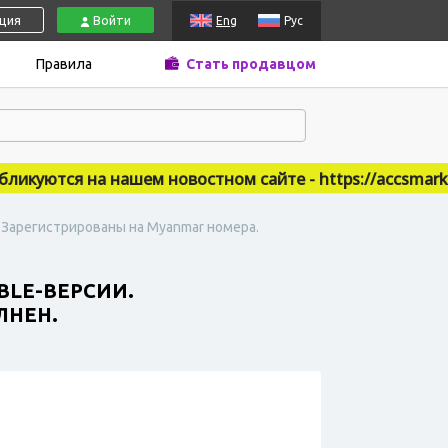
ация
Войти
Eng
Рус
Правила
Стать продавцом
уются на нашем новостном сайте - https://accsmarket.
и. Зарегистрированы на Myanmar номера.
ABLE-ВЕРСИИ.
ЛНЕН.