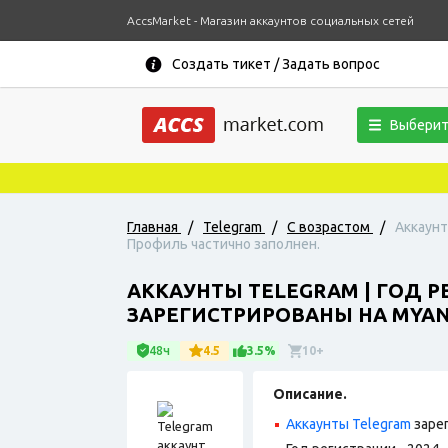
AccsMarket - Магазин аккаунтов социальных сетей
Создать тикет / Задать вопрос
Выберит
Главная
/
Telegram
/
С возрастом
/
Аккаунт
Профиль частично заполнен.
АККАУНТЫ TELEGRAM | ГОД РЕ
ЗАРЕГИСТРИРОВАНЫ НА MYAN
48ч
4.5
3.5%
10+
Описание.
Аккаунты Telegram
заре