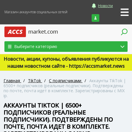
Новости
Магазин аккаунтов социальных сетей
Войти
Выберите категорию
Новости, акции, купоны, объявления публикуются на
нашем новостном сайте - https://accsmarket.news
Главная
/
TikTok
/
С подписчиками
/
Аккаунты TikTok |
6500+ подписчиков (реальные подписчики). Подтверждены
по почте, почта идет в комплекте. Зарегистрированы с MIX
ip.
АККАУНТЫ TIKTOK | 6500+
ПОДПИСЧИКОВ (РЕАЛЬНЫЕ
ПОДПИСЧИКИ). ПОДТВЕРЖДЕНЫ ПО
ПОЧТЕ, ПОЧТА ИДЕТ В КОМПЛЕКТЕ.