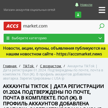
Новости
Магазин аккаунтов социальных сетей
Войти
Выберите категорию
Новости, акции, купоны, объявления публикуются на
нашем новостном сайте - https://accsmarket.news
Главная
/
TikTok
/
С возрастом
/
Аккаунты TikTok |
Дата регистрации 01.2024. Подтверждены по почте, почта в
комплекте. Пол (Ж). В профиль аккаунтов добавлена
аватарка. Зарегистрированы с USA ip
АККАУНТЫ TIKTOK | ДАТА РЕГИСТРАЦИИ
01.2024. ПОДТВЕРЖДЕНЫ ПО ПОЧТЕ,
ПОЧТА В КОМПЛЕКТЕ. ПОЛ (Ж). В
ПРОФИЛЬ АККАУНТОВ ДОБАВЛЕНА