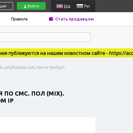
ация
Войти
Eng
Рус
Правила
Стать продавцом
публикуются на нашем новостном сайте - https://accsm
.com/hotmail.com, почта требует
О СМС. ПОЛ (MIX).
M IP