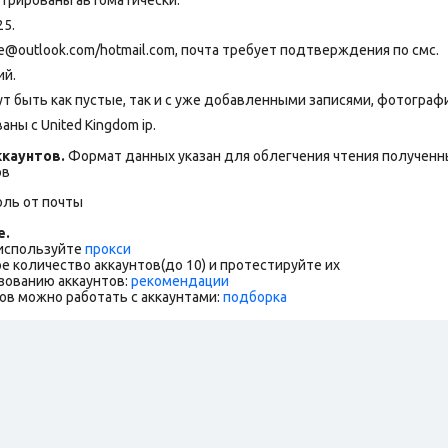
25.
outlook.com/hotmail.com, почта требует подтверждения по смс.
ий.
т быть как пустые, так и с уже добавленными записями, фотограф
ны с United Kingdom ip.
каунтов.
Формат данных указан для облегчения чтения полученны
ов
оль от почты
е.
 используйте
прокси
е количество аккаунтов(до 10) и протестируйте их
зованию аккаунтов:
рекомендации
ов можно работать с аккаунтами:
подборка