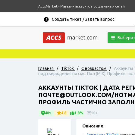
AccsMarket - Магазин аккаунтов социальных сетей
Создать тикет / Задать вопрос
Выберит
Главная
/
TikTok
/
С возрастом
/
Аккаунты 
подтверждения по смс. Пол (MIX). Профиль част
АККАУНТЫ TIKTOK | ДАТА РЕ
ПОЧТЕ@OUTLOOK.COM/HOTMAIL
ПРОФИЛЬ ЧАСТИЧНО ЗАПОЛНЕ
48ч
4.8
1.8%
10+
Описание.
Аккаунты TikTok
зарегис