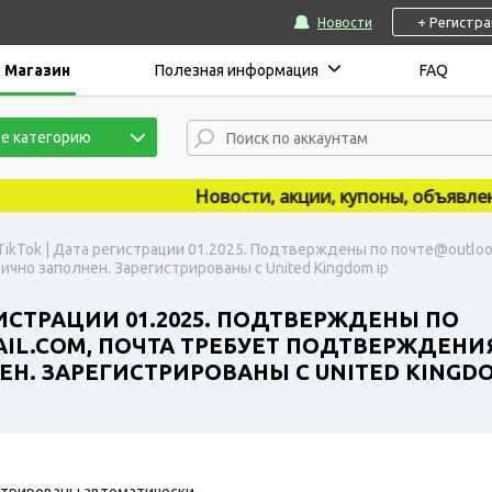
+ Регистр
Новости
Магазин
Полезная информация
FAQ
е категорию
Новости, акции, купоны, объявления 
TikTok | Дата регистрации 01.2025. Подтверждены по почте@outlook
ично заполнен. Зарегистрированы с United Kingdom ip
ГИСТРАЦИИ 01.2025. ПОДТВЕРЖДЕНЫ ПО
.COM, ПОЧТА ТРЕБУЕТ ПОДТВЕРЖДЕНИЯ П
Н. ЗАРЕГИСТРИРОВАНЫ С UNITED KINGDO
трированы автоматически.