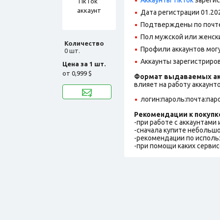
Дата регистрации 01.20
Подтверждены по почте@
Пол мужской или женск
Количество
Профили аккаунтов могу
0 шт.
Аккаунты зарегистрирова
Цена за 1 шт.
от
0,999 $
Формат выдаваемых ак
влияет на работу аккаунт
логин:пароль:почта:пар
Рекомендации к покупк
-при работе с аккаунтами
-сначала купите небольшо
-рекомендации по исполь
-при помощи каких сервис