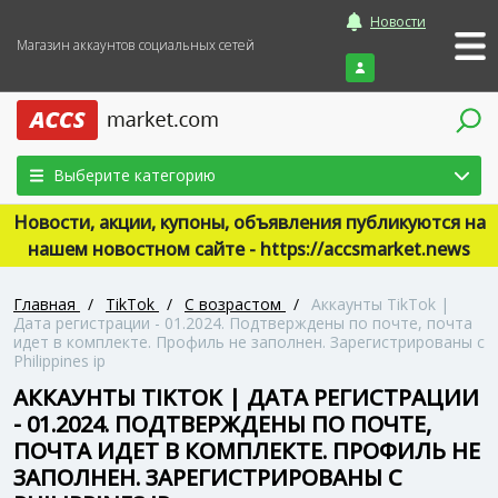
Новости
Магазин аккаунтов социальных сетей
Войти
Выберите категорию
Новости, акции, купоны, объявления публикуются на
нашем новостном сайте - https://accsmarket.news
Главная
/
TikTok
/
С возрастом
/
Аккаунты TikTok |
Дата регистрации - 01.2024. Подтверждены по почте, почта
идет в комплекте. Профиль не заполнен. Зарегистрированы с
Philippines ip
АККАУНТЫ TIKTOK | ДАТА РЕГИСТРАЦИИ
- 01.2024. ПОДТВЕРЖДЕНЫ ПО ПОЧТЕ,
ПОЧТА ИДЕТ В КОМПЛЕКТЕ. ПРОФИЛЬ НЕ
ЗАПОЛНЕН. ЗАРЕГИСТРИРОВАНЫ С