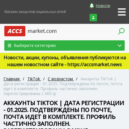
Новости
Магазин аккаунтов социальных сетей
Войти
Выберите категорию
Новости, акции, купоны, объявления публикуются на
нашем новостном сайте - https://accsmarket.news
Главная
/
TikTok
/
С возрастом
/
Аккаунты TikTok |
Дата регистрации - 01.2025. Подтверждены по почте, почта
идет в комплекте. Профиль частично заполнен.
Зарегистрированы с MIX ip
АККАУНТЫ TIKTOK | ДАТА РЕГИСТРАЦИИ
- 01.2025. ПОДТВЕРЖДЕНЫ ПО ПОЧТЕ,
ПОЧТА ИДЕТ В КОМПЛЕКТЕ. ПРОФИЛЬ
ЧАСТИЧНО ЗАПОЛНЕН.