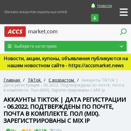
Новости
Магазин аккаунтов социальных сетей
Войти
Выберите категорию
Новости, акции, купоны, объявления публикуются на
нашем новостном сайте - https://accsmarket.news
Главная
/
TikTok
/
С возрастом
/
Аккаунты TikTok |
Дата регистрации - 06.2022. Подтверждены по почте, почта
в комплекте. Пол (MIX). Зарегистрированы с MIX ip
АККАУНТЫ TIKTOK | ДАТА РЕГИСТРАЦИИ
- 06.2022. ПОДТВЕРЖДЕНЫ ПО ПОЧТЕ,
ПОЧТА В КОМПЛЕКТЕ. ПОЛ (MIX).
ЗАРЕГИСТРИРОВАНЫ С MIX IP
48ч
4.6
2.1%
100+