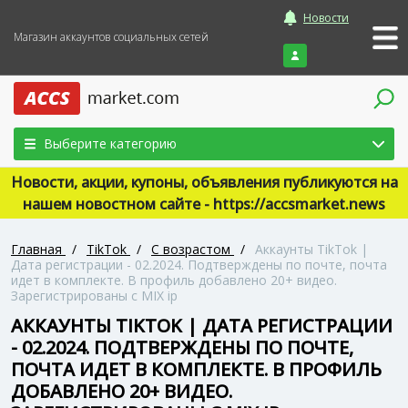
Новости
Магазин аккаунтов социальных сетей
Войти
Выберите категорию
Новости, акции, купоны, объявления публикуются на
нашем новостном сайте - https://accsmarket.news
Главная
/
TikTok
/
С возрастом
/
Аккаунты TikTok |
Дата регистрации - 02.2024. Подтверждены по почте, почта
идет в комплекте. В профиль добавлено 20+ видео.
Зарегистрированы с MIX ip
АККАУНТЫ TIKTOK | ДАТА РЕГИСТРАЦИИ
- 02.2024. ПОДТВЕРЖДЕНЫ ПО ПОЧТЕ,
ПОЧТА ИДЕТ В КОМПЛЕКТЕ. В ПРОФИЛЬ
ДОБАВЛЕНО 20+ ВИДЕО.