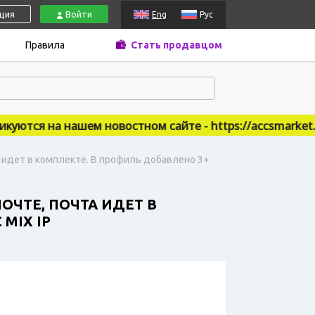
ация
Войти
Eng
Рус
Правила
Стать продавцом
тся на нашем новостном сайте - https://accsmarket.ne
а идет в комплекте. В профиль добавлено 3+
ПОЧТЕ, ПОЧТА ИДЕТ В
MIX IP