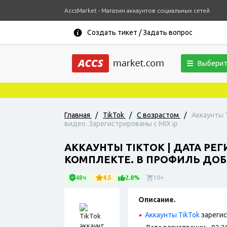
AccsMarket - Магазин аккаунтов социальных сетей
Создать тикет / Задать вопрос
Выберит
Главная
/
TikTok
/
С возрастом
/
Аккаунты 
видео. Зарегистрированы с MIX ip
АККАУНТЫ TIKTOK | ДАТА РЕГ
КОМПЛЕКТЕ. В ПРОФИЛЬ ДОБА
48ч
4.5
2.8%
10+
Описание.
Аккаунты TikTok
зарегис