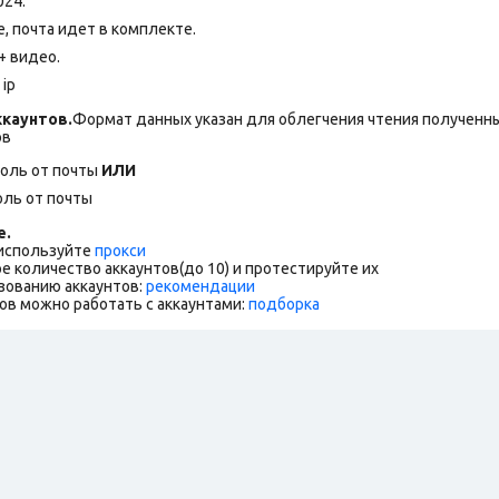
024.
 почта идет в комплекте.
+ видео.
ip
каунтов.
Формат данных указан для облегчения чтения полученны
ов
роль от почты
ИЛИ
оль от почты
е.
 используйте
прокси
е количество аккаунтов(до 10) и протестируйте их
зованию аккаунтов:
рекомендации
ов можно работать с аккаунтами:
подборка