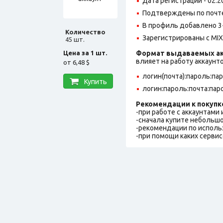
Дата регистрации - 02.2
Подтверждены по почте,
В профиль добавлено 3
Количество
Зарегистрированы с MIX 
45 шт.
Цена за 1 шт.
Формат выдаваемых ак
влияет на работу аккаунт
от
6,48 $
логин(почта):пароль:па
Купить
логин:пароль:почта:пар
Рекомендации к покупк
-при работе с аккаунтами
-сначала купите небольшо
-рекомендации по исполь
-при помощи каких сервис