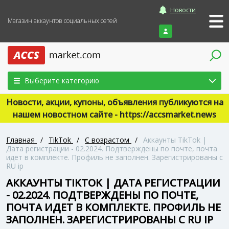
Новости
Магазин аккаунтов социальных сетей
Войти
Выберите категорию
Новости, акции, купоны, объявления публикуются на
нашем новостном сайте - https://accsmarket.news
Главная
/
TikTok
/
С возрастом
/
Аккаунты TikTok |
Дата регистрации - 02.2024. Подтверждены по почте, почта
идет в комплекте. Профиль не заполнен. Зарегистрированы с
RU ip
АККАУНТЫ TIKTOK | ДАТА РЕГИСТРАЦИИ
- 02.2024. ПОДТВЕРЖДЕНЫ ПО ПОЧТЕ,
ПОЧТА ИДЕТ В КОМПЛЕКТЕ. ПРОФИЛЬ НЕ
ЗАПОЛНЕН. ЗАРЕГИСТРИРОВАНЫ С RU IP