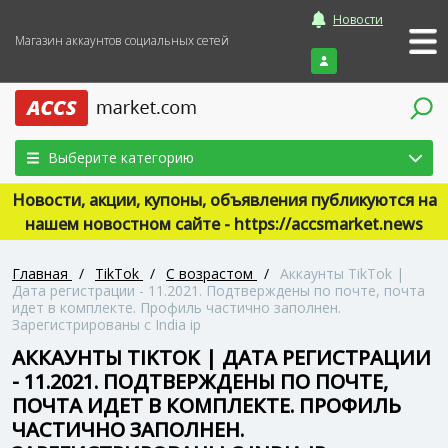
Новости
Магазин аккаунтов социальных сетей
Войти
Выберите категорию
Новости, акции, купоны, объявления публикуются на
нашем новостном сайте - https://accsmarket.news
Главная
/
TikTok
/
С возрастом
/
Аккаунты TikTok |
Дата регистрации - 11.2021. Подтверждены по почте, почта
идет в комплекте. Профиль частично заполнен.
Зарегистрированы с India ip
АККАУНТЫ TIKTOK | ДАТА РЕГИСТРАЦИИ
- 11.2021. ПОДТВЕРЖДЕНЫ ПО ПОЧТЕ,
ПОЧТА ИДЕТ В КОМПЛЕКТЕ. ПРОФИЛЬ
ЧАСТИЧНО ЗАПОЛНЕН.