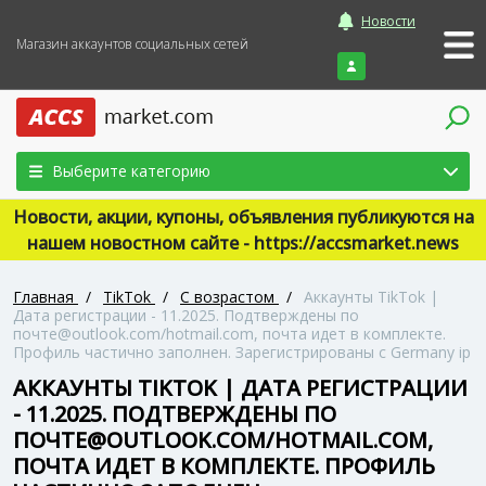
Новости
Магазин аккаунтов социальных сетей
Войти
Выберите категорию
Новости, акции, купоны, объявления публикуются на
нашем новостном сайте - https://accsmarket.news
Главная
/
TikTok
/
С возрастом
/
Аккаунты TikTok |
Дата регистрации - 11.2025. Подтверждены по
почте@outlook.com/hotmail.com, почта идет в комплекте.
Профиль частично заполнен. Зарегистрированы с Germany ip
АККАУНТЫ TIKTOK | ДАТА РЕГИСТРАЦИИ
- 11.2025. ПОДТВЕРЖДЕНЫ ПО
ПОЧТЕ@OUTLOOK.COM/HOTMAIL.COM,
ПОЧТА ИДЕТ В КОМПЛЕКТЕ. ПРОФИЛЬ