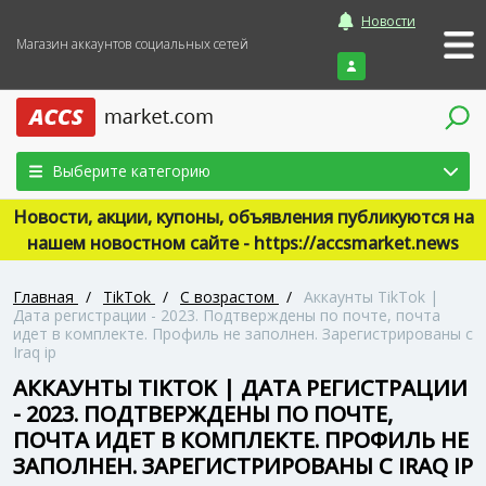
Новости
Магазин аккаунтов социальных сетей
Войти
Выберите категорию
Новости, акции, купоны, объявления публикуются на
нашем новостном сайте - https://accsmarket.news
Главная
/
TikTok
/
С возрастом
/
Аккаунты TikTok |
Дата регистрации - 2023. Подтверждены по почте, почта
идет в комплекте. Профиль не заполнен. Зарегистрированы с
Iraq ip
АККАУНТЫ TIKTOK | ДАТА РЕГИСТРАЦИИ
- 2023. ПОДТВЕРЖДЕНЫ ПО ПОЧТЕ,
ПОЧТА ИДЕТ В КОМПЛЕКТЕ. ПРОФИЛЬ НЕ
ЗАПОЛНЕН. ЗАРЕГИСТРИРОВАНЫ С IRAQ IP