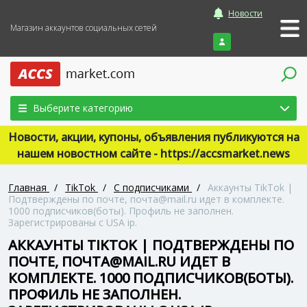
Новости
Магазин аккаунтов социальных сетей
Войти
Выберите категорию
Новости, акции, купоны, объявления публикуются на
нашем новостном сайте - https://accsmarket.news
Главная
/
TikTok
/
С подписчиками
/
Аккаунты TikTok |
Подтверждены по почте, почта@mail.ru идет в комплекте.
1000 подписчиков(боты). Профиль не заполнен.
Зарегистрированы с USA ip.
АККАУНТЫ TIKTOK | ПОДТВЕРЖДЕНЫ ПО
ПОЧТЕ, ПОЧТА@MAIL.RU ИДЕТ В
КОМПЛЕКТЕ. 1000 ПОДПИСЧИКОВ(БОТЫ).
ПРОФИЛЬ НЕ ЗАПОЛНЕН.