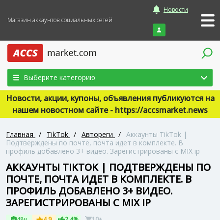
Новости
Магазин аккаунтов социальных сетей
Войти
Выберите категорию
Новости, акции, купоны, объявления публикуются на
нашем новостном сайте - https://accsmarket.news
Главная
/
TikTok
/
Автореги
/
Аккаунты TikTok |
Подтверждены по почте, почта идет в комплекте. В
профиль добавлено 3+ видео. Зарегистрированы с MIX ip
АККАУНТЫ TIKTOK | ПОДТВЕРЖДЕНЫ ПО
ПОЧТЕ, ПОЧТА ИДЕТ В КОМПЛЕКТЕ. В
ПРОФИЛЬ ДОБАВЛЕНО 3+ ВИДЕО.
ЗАРЕГИСТРИРОВАНЫ С MIX IP
48ч
4.9
2.4%
10+