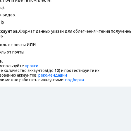
 почта идет в комплекте.
ы).
+ видео.
ip
каунтов.
Формат данных указан для облегчения чтения полученны
ов
роль от почты
ИЛИ
оль от почты
е.
 используйте
прокси
е количество аккаунтов(до 10) и протестируйте их
зованию аккаунтов:
рекомендации
ов можно работать с аккаунтами:
подборка