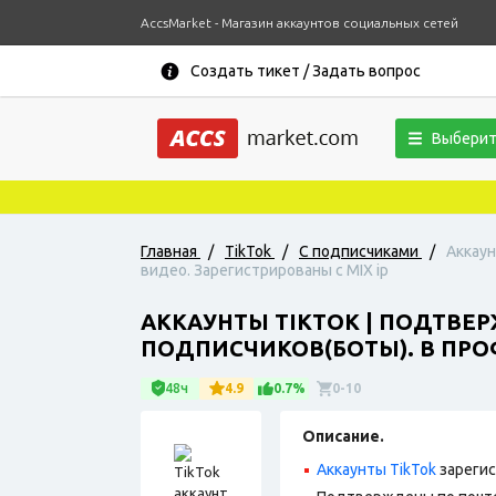
AccsMarket - Магазин аккаунтов социальных сетей
Создать тикет / Задать вопрос
Выберит
Главная
/
TikTok
/
С подписчиками
/
Аккаун
видео. Зарегистрированы с MIX ip
АККАУНТЫ TIKTOK | ПОДТВЕР
ПОДПИСЧИКОВ(БОТЫ). В ПРО
48ч
4.9
0.7%
0-10
Описание.
Аккаунты TikTok
зарегис