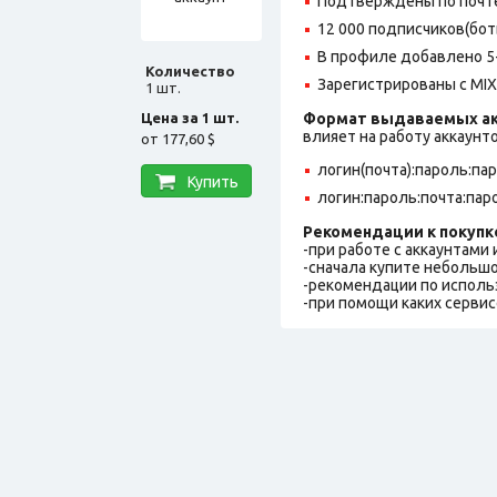
Подтверждены по почте,
12 000 подписчиков(бот
В профиле добавлено 5
Количество
Зарегистрированы с MIX 
1 шт.
Цена за 1 шт.
Формат выдаваемых ак
влияет на работу аккаунт
от
177,60 $
логин(почта):пароль:па
Купить
логин:пароль:почта:пар
Рекомендации к покупк
-при работе с аккаунтами
-сначала купите небольшо
-рекомендации по исполь
-при помощи каких сервис