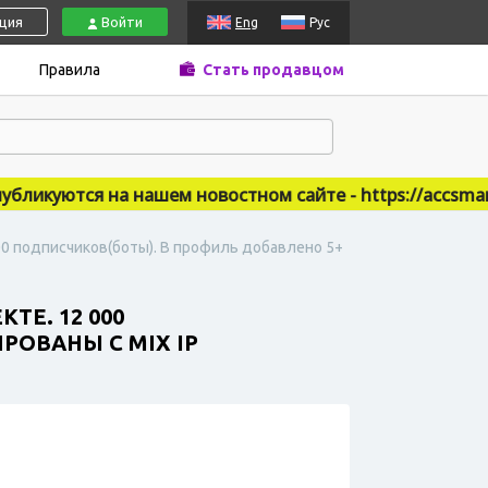
ация
Войти
Eng
Рус
Правила
Стать продавцом
икуются на нашем новостном сайте - https://accsmarket
000 подписчиков(боты). В профиль добавлено 5+
ТЕ. 12 000
РОВАНЫ С MIX IP