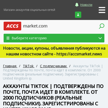
Новости
Магазин аккаунтов социальных сетей
Войти
Выберите категорию
Новости, акции, купоны, объявления публикуются на
нашем новостном сайте - https://accsmarket.news
Главная
/
TikTok
/
С подписчиками
/
Аккаунты TikTok |
Подтверждены по почте, почта идет в комплекте. От 2000
подписчиков (реальные подписчики). Зарегистрированы с
United Kingdom ip.
АККАУНТЫ TIKTOK | ПОДТВЕРЖДЕНЫ ПО
ПОЧТЕ, ПОЧТА ИДЕТ В КОМПЛЕКТЕ. ОТ
2000 ПОДПИСЧИКОВ (РЕАЛЬНЫЕ
ПОДПИСЧИКИ). ЗАРЕГИСТРИРОВАНЫ С