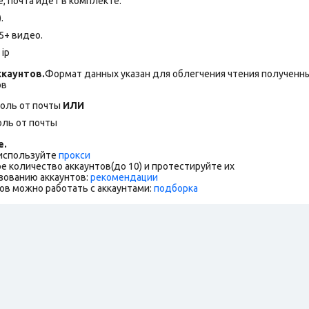
 почта идет в комплекте.
.
5+ видео.
ip
каунтов.
Формат данных указан для облегчения чтения полученны
ов
роль от почты
ИЛИ
оль от почты
е.
 используйте
прокси
е количество аккаунтов(до 10) и протестируйте их
зованию аккаунтов:
рекомендации
ов можно работать с аккаунтами:
подборка