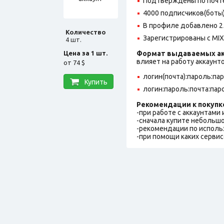
Подтверждены по почте,
4000 подписчиков(боты)
В профиле добавлено 2
Количество
Зарегистрированы с MIX 
4 шт.
Цена за 1 шт.
Формат выдаваемых ак
влияет на работу аккаунт
от
74 $
логин(почта):пароль:па
Купить
логин:пароль:почта:пар
Рекомендации к покупк
-при работе с аккаунтами
-сначала купите небольшо
-рекомендации по исполь
-при помощи каких сервис