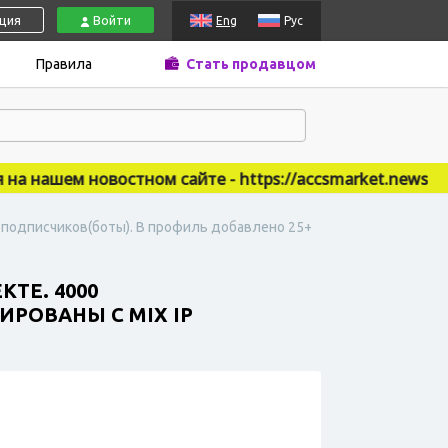
ация
Войти
Eng
Рус
Правила
Стать продавцом
нашем новостном сайте - https://accsmarket.news
0 подписчиков(боты). В профиль добавлено 25+
ТЕ. 4000
ИРОВАНЫ С MIX IP