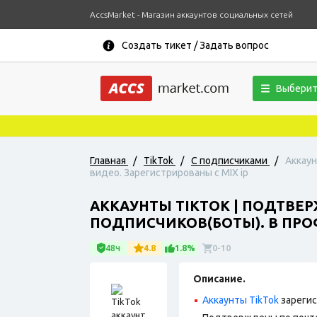
AccsMarket - Магазин аккаунтов социальных сетей
Создать тикет / Задать вопрос
Выберит
Главная
/
TikTok
/
С подписчиками
/
Аккаун
видео. Зарегистрированы с MIX ip
АККАУНТЫ TIKTOK | ПОДТВЕР
ПОДПИСЧИКОВ(БОТЫ). В ПРОФ
48ч
4.8
1.8%
0-10
Описание.
Аккаунты TikTok
зарегис