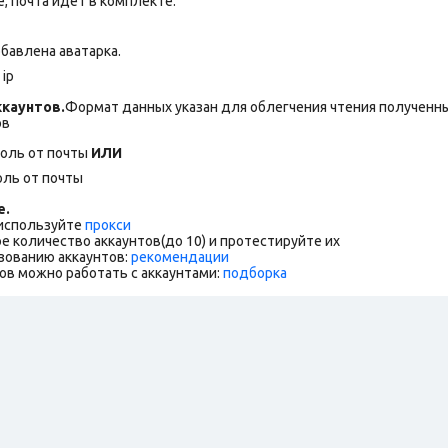
 почта идет в комплекте.
бавлена аватарка.
ip
каунтов.
Формат данных указан для облегчения чтения полученны
ов
роль от почты
ИЛИ
оль от почты
е.
 используйте
прокси
е количество аккаунтов(до 10) и протестируйте их
зованию аккаунтов:
рекомендации
ов можно работать с аккаунтами:
подборка