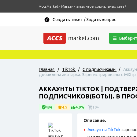
AccsMarket - Магазин аккаунтов социальных сетей
Создать тикет / Задать вопрос
Выберит
Главная
/
TikTok
/
С подписчиками
/
Аккаун
добавлена аватарка. Зарегистрированы с MIX ip
АККАУНТЫ TIKTOK | ПОДТВЕР
ПОДПИСЧИКОВ(БОТЫ). В ПРО
48ч
4.9
4.9%
10+
Описание.
Аккаунты TikTok
зарегис