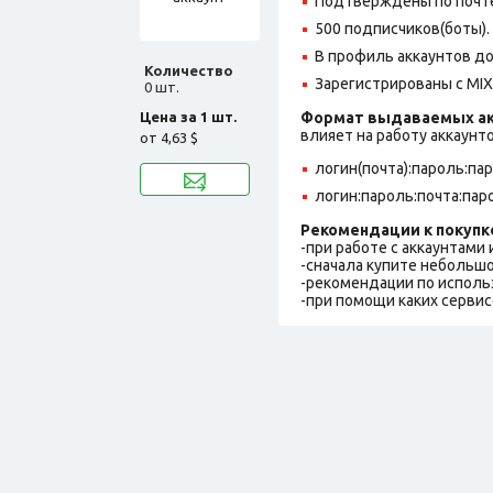
Подтверждены по почте,
500 подписчиков(боты).
В профиль аккаунтов до
Количество
Зарегистрированы с MIX 
0 шт.
Цена за 1 шт.
Формат выдаваемых ак
влияет на работу аккаунт
от
4,63 $
логин(почта):пароль:па
логин:пароль:почта:пар
Рекомендации к покупк
-при работе с аккаунтами
-сначала купите небольшо
-рекомендации по исполь
-при помощи каких сервис