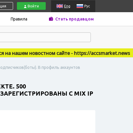
ация
Войти
Eng
Рус
Правила
Стать продавцом
 нашем новостном сайте - https://accsmarket.news
подписчиков(боты). В профиль аккаунтов
ТЕ. 500
ЗАРЕГИСТРИРОВАНЫ С MIX IP