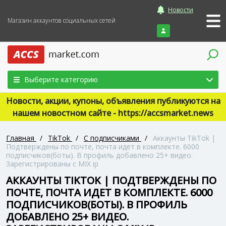
Новости
Магазин аккаунтов социальных сетей
Войти
Выберите категорию
Новости, акции, купоны, объявления публикуются на
нашем новостном сайте - https://accsmarket.news
Главная
/
TikTok
/
С подписчиками
/
Аккаунты TikTok |
Подтверждены по почте, почта идет в комплекте. 6000
подписчиков(боты). В профиль добавлено 25+ видео.
Зарегистрированы с MIX ip
АККАУНТЫ TIKTOK | ПОДТВЕРЖДЕНЫ ПО
ПОЧТЕ, ПОЧТА ИДЕТ В КОМПЛЕКТЕ. 6000
ПОДПИСЧИКОВ(БОТЫ). В ПРОФИЛЬ
ДОБАВЛЕНО 25+ ВИДЕО.