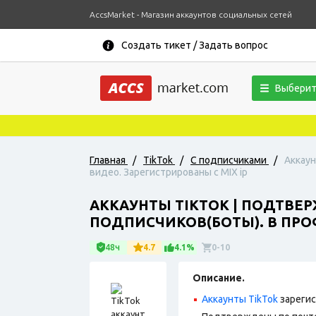
AccsMarket - Магазин аккаунтов социальных сетей
Создать тикет / Задать вопрос
Выберит
Главная
/
TikTok
/
С подписчиками
/
Аккаун
видео. Зарегистрированы с MIX ip
АККАУНТЫ TIKTOK | ПОДТВЕР
ПОДПИСЧИКОВ(БОТЫ). В ПРОФ
48ч
4.7
4.1%
0-10
Описание.
Аккаунты TikTok
зарегис