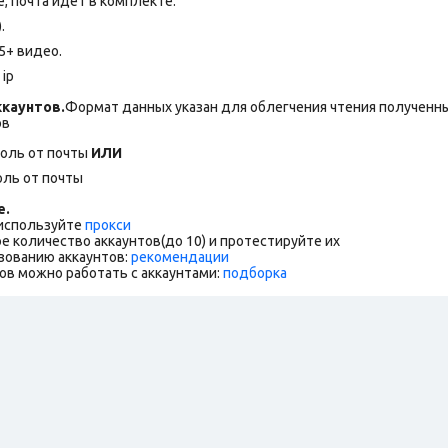
 почта идет в комплекте.
.
5+ видео.
ip
каунтов.
Формат данных указан для облегчения чтения полученны
ов
роль от почты
ИЛИ
оль от почты
е.
 используйте
прокси
е количество аккаунтов(до 10) и протестируйте их
зованию аккаунтов:
рекомендации
ов можно работать с аккаунтами:
подборка