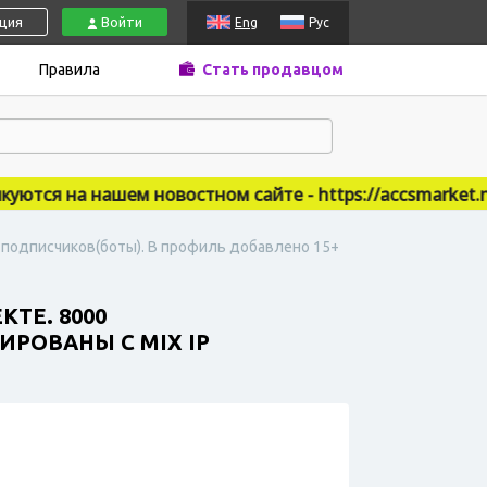
ация
Войти
Eng
Рус
Правила
Стать продавцом
ся на нашем новостном сайте - https://accsmarket.new
0 подписчиков(боты). В профиль добавлено 15+
ТЕ. 8000
ИРОВАНЫ С MIX IP