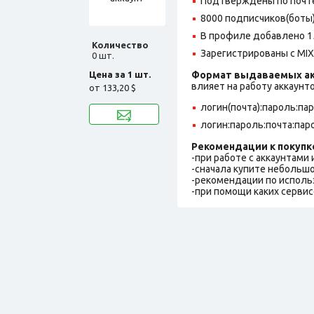
Подтверждены по почте,
8000 подписчиков(боты)
В профиле добавлено 1
Количество
Зарегистрированы с MIX 
0 шт.
Цена за 1 шт.
Формат выдаваемых ак
влияет на работу аккаунт
от
133,20 $
логин(почта):пароль:па
логин:пароль:почта:пар
Рекомендации к покупк
-при работе с аккаунтами
-сначала купите небольшо
-рекомендации по исполь
-при помощи каких сервис