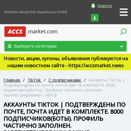
Новости
Магазин аккаунтов социальных сетей
Войти
Выберите категорию
Новости, акции, купоны, объявления публикуются на
нашем новостном сайте - https://accsmarket.news
Главная
/
TikTok
/
С подписчиками
/
Аккаунты TikTok |
Подтверждены по почте, почта идет в комплекте. 8000
подписчиков(боты). Профиль частично заполнен.
Зарегистрированы с MIX ip
АККАУНТЫ TIKTOK | ПОДТВЕРЖДЕНЫ ПО
ПОЧТЕ, ПОЧТА ИДЕТ В КОМПЛЕКТЕ. 8000
ПОДПИСЧИКОВ(БОТЫ). ПРОФИЛЬ
ЧАСТИЧНО ЗАПОЛНЕН.