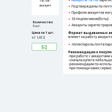
Подтверждены по почте,
Профили аккаунтов могу
50 подписчиков(боты).
Количество
Аккаунты зарегистрирова
0 шт.
Цена за 1 шт.
Формат выдаваемых ак
влияет на работу аккаунт
от
1,02 $
логин:пароль:почта:пар
Рекомендации к покупк
-при работе с аккаунтами
-сначала купите небольшо
-рекомендации по исполь
-при помощи каких сервис