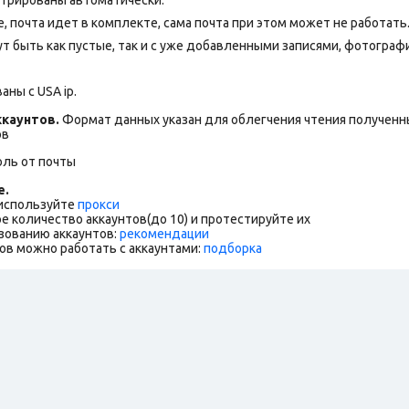
 почта идет в комплекте, сама почта при этом может не работать
т быть как пустые, так и с уже добавленными записями, фотограф
ны с USA ip.
каунтов.
Формат данных указан для облегчения чтения полученны
ов
оль от почты
е.
 используйте
прокси
е количество аккаунтов(до 10) и протестируйте их
зованию аккаунтов:
рекомендации
ов можно работать с аккаунтами:
подборка