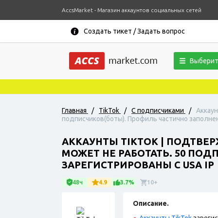
AccsMarket - Магазин аккаунтов социальных сетей
Создать тикет / Задать вопрос
Выберит
Главная
/
TikTok
/
С подписчиками
/
Аккаун
подписчиков(боты). Профиль частично заполнен
АККАУНТЫ TIKTOK | ПОДТВЕР
МОЖЕТ НЕ РАБОТАТЬ. 50 ПО
ЗАРЕГИСТРИРОВАНЫ С USA IP
48ч
4.9
3.7%
10+
Описание.
Аккаунты TikTok
зарегис