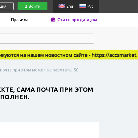
ация
Войти
Eng
Рус
Правила
Стать продавцом
тся на нашем новостном сайте - https://accsmarket.new
 почта при этом может не работать. 50
КТЕ, САМА ПОЧТА ПРИ ЭТОМ
АПОЛНЕН.