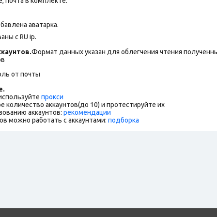
 почта в комплекте.
бавлена аватарка.
ны с RU ip.
каунтов.
Формат данных указан для облегчения чтения полученны
ов
оль от почты
е.
 используйте
прокси
е количество аккаунтов(до 10) и протестируйте их
зованию аккаунтов:
рекомендации
ов можно работать с аккаунтами:
подборка