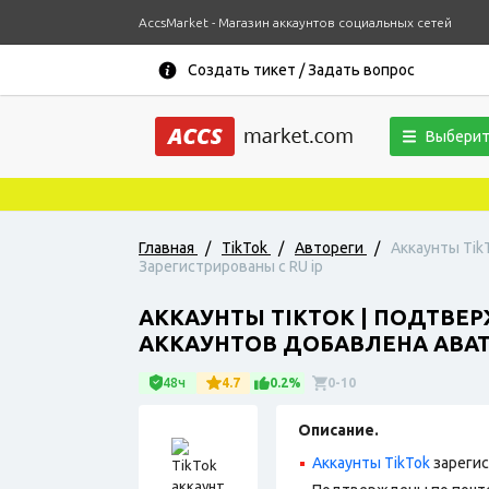
AccsMarket - Магазин аккаунтов социальных сетей
Создать тикет / Задать вопрос
Выберит
Главная
/
TikTok
/
Автореги
/
Аккаунты Tik
Зарегистрированы с RU ip
АККАУНТЫ TIKTOK | ПОДТВЕР
АККАУНТОВ ДОБАВЛЕНА АВАТА
48ч
4.7
0.2%
0-10
Описание.
Аккаунты TikTok
зарегис