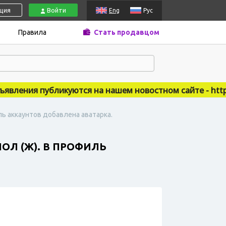
ация
Войти
Eng
Рус
Правила
Стать продавцом
ления публикуются на нашем новостном сайте - https://
ль аккаунтов добавлена аватарка.
ОЛ (Ж). В ПРОФИЛЬ