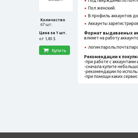
Подтверждены по почте,
Пол женский.
В профиль аккаунтов до
Количество
Аккаунты зарегистрирова
67 шт.
Цена за 1 шт.
Формат выдаваемых ак
влияет на работу аккаунт
от
1,85 $
логин:пароль:почта:пар
Купить
Рекомендации к покупк
-при работе с аккаунтами
-сначала купите небольшо
-рекомендации по исполь
-при помощи каких сервис