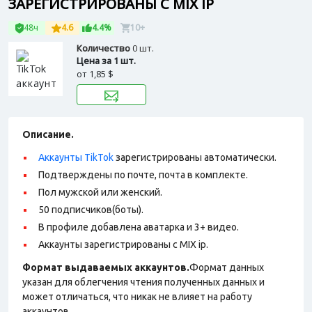
ЗАРЕГИСТРИРОВАНЫ С MIX IP
48ч
4.6
4.4%
10+
Количество
0 шт.
Цена за 1 шт.
от
1,85 $
Описание.
Аккаунты TikTok
зарегистрированы автоматически.
Подтверждены по почте, почта в комплекте.
Пол мужской или женский.
50 подписчиков(боты).
В профиле добавлена аватарка и 3+ видео.
Аккаунты зарегистрированы с MIX ip.
Формат выдаваемых аккаунтов.
Формат данных
указан для облегчения чтения полученных данных и
может отличаться, что никак не влияет на работу
аккаунтов