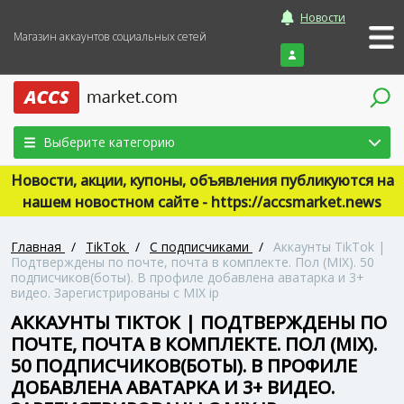
Новости
Магазин аккаунтов социальных сетей
Войти
Выберите категорию
Новости, акции, купоны, объявления публикуются на
нашем новостном сайте - https://accsmarket.news
Главная
/
TikTok
/
С подписчиками
/
Аккаунты TikTok |
Подтверждены по почте, почта в комплекте. Пол (MIX). 50
подписчиков(боты). В профиле добавлена аватарка и 3+
видео. Зарегистрированы с MIX ip
АККАУНТЫ TIKTOK | ПОДТВЕРЖДЕНЫ ПО
ПОЧТЕ, ПОЧТА В КОМПЛЕКТЕ. ПОЛ (MIX).
50 ПОДПИСЧИКОВ(БОТЫ). В ПРОФИЛЕ
ДОБАВЛЕНА АВАТАРКА И 3+ ВИДЕО.