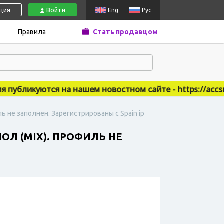
ация
Войти
Eng
Рус
Правила
Стать продавцом
убликуются на нашем новостном сайте - https://accsmar
ь не заполнен. Зарегистрированы с Spain ip
ОЛ (MIX). ПРОФИЛЬ НЕ