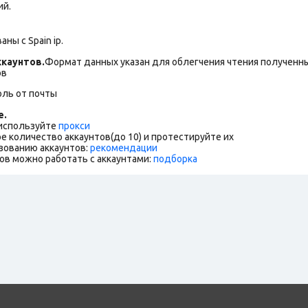
ий.
ны с Spain ip.
каунтов.
Формат данных указан для облегчения чтения полученны
ов
оль от почты
е.
 используйте
прокси
е количество аккаунтов(до 10) и протестируйте их
зованию аккаунтов:
рекомендации
ов можно работать с аккаунтами:
подборка