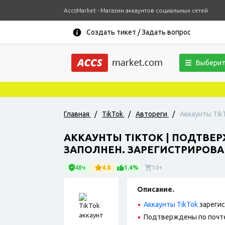
AccsMarket - Магазин аккаунтов социальных сетей
Создать тикет / Задать вопрос
Выберит
Главная
/
TikTok
/
Автореги
/
Аккаунты Tik
АККАУНТЫ TIKTOK | ПОДТВЕР
ЗАПОЛНЕН. ЗАРЕГИСТРИРОВАН
48ч
4.8
1.4%
10+
Описание.
Аккаунты TikTok
зарегис
Подтверждены по почте,