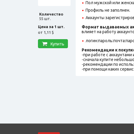
Пол мужской или женск
Профиль не заполнен.
Количество
Аккаунты зарегистрирова
55 шт.
Цена за 1 шт.
Формат выдаваемых ак
влияет на работу аккаунт
от
1,11 $
логин:пароль:почта:пар
Купить
Рекомендации к покупк
-при работе с аккаунтами
-сначала купите небольшо
-рекомендации по исполь
-при помощи каких сервис