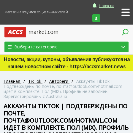
Новости
Магазин аккаунтов социальных сетей
Войти
Выберите категорию
Новости, акции, купоны, объявления публикуются на
нашем новостном сайте - https://accsmarket.news
Главная
/
TikTok
/
Автореги
/
Аккаунты TikTok |
Подтверждены по почте, почта@outlook.com/hotmail.com
идет в комплекте. Пол (MIX). Профиль не заполнен.
Зарегистрированы с Australia ip
АККАУНТЫ TIKTOK | ПОДТВЕРЖДЕНЫ ПО
ПОЧТЕ,
ПОЧТА@OUTLOOK.COM/HOTMAIL.COM
ИДЕТ В КОМПЛЕКТЕ. ПОЛ (MIX). ПРОФИЛЬ