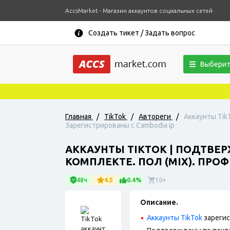
AccsMarket - Магазин аккаунтов социальных сетей
Создать тикет / Задать вопрос
Выберит
Главная
/
TikTok
/
Автореги
/
Аккаунты Tik
Зарегистрированы с Cambodia ip
АККАУНТЫ TIKTOK | ПОДТВЕ
КОМПЛЕКТЕ. ПОЛ (MIX). ПРО
48ч
4.5
0.4%
10+
Описание.
Аккаунты TikTok
зарегис