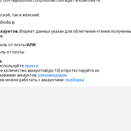
 почта@outlook.com/hotmail.com идет в комплекте.
ской, так и женский.
bodia ip
каунтов.
Формат данных указан для облегчения чтения полученны
ов
роль от почты
ИЛИ
оль от почты
е.
 используйте
прокси
е количество аккаунтов(до 10) и протестируйте их
зованию аккаунтов:
рекомендации
ов можно работать с аккаунтами:
подборка