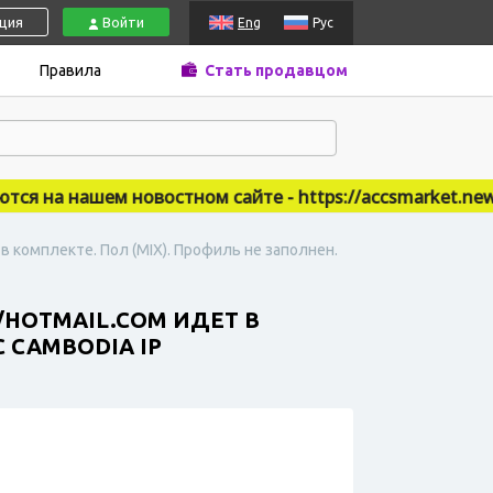
ация
Войти
Eng
Рус
Правила
Стать продавцом
 на нашем новостном сайте - https://accsmarket.news
в комплекте. Пол (MIX). Профиль не заполнен.
/HOTMAIL.COM ИДЕТ В
 CAMBODIA IP