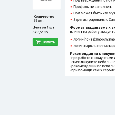
Подтверждены по почте,
Профиль не заполнен.
Пол может быть как муж
Количество
Зарегистрированы с Cam
82 шт.
Цена за 1 шт.
Формат выдаваемых ак
влияет на работу аккаунт
от
0,518 $
логин(почта):пароль:па
Купить
логин:пароль:почта:пар
Рекомендации к покупк
-при работе с аккаунтами
-сначала купите небольшо
-рекомендации по исполь
-при помощи каких сервис