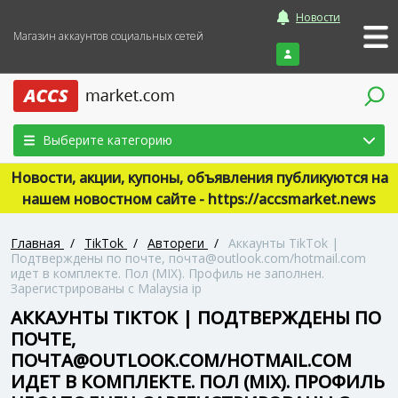
Новости
Магазин аккаунтов социальных сетей
Войти
Выберите категорию
Новости, акции, купоны, объявления публикуются на
нашем новостном сайте - https://accsmarket.news
Главная
/
TikTok
/
Автореги
/
Аккаунты TikTok |
Подтверждены по почте, почта@outlook.com/hotmail.com
идет в комплекте. Пол (MIX). Профиль не заполнен.
Зарегистрированы с Malaysia ip
АККАУНТЫ TIKTOK | ПОДТВЕРЖДЕНЫ ПО
ПОЧТЕ,
ПОЧТА@OUTLOOK.COM/HOTMAIL.COM
ИДЕТ В КОМПЛЕКТЕ. ПОЛ (MIX). ПРОФИЛЬ