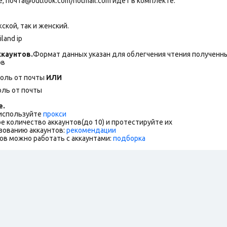
 почта@outlook.com/hotmail.com идет в комплекте.
ской, так и женский.
land ip
каунтов.
Формат данных указан для облегчения чтения полученны
ов
роль от почты
ИЛИ
оль от почты
е.
 используйте
прокси
е количество аккаунтов(до 10) и протестируйте их
зованию аккаунтов:
рекомендации
ов можно работать с аккаунтами:
подборка