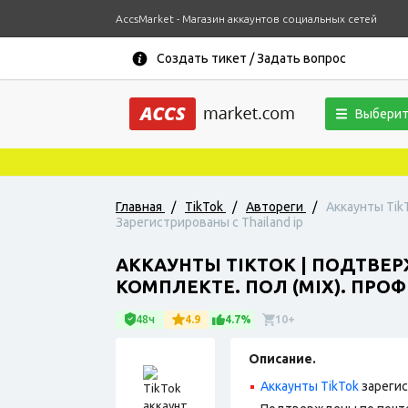
AccsMarket - Магазин аккаунтов социальных сетей
Создать тикет / Задать вопрос
Выберит
Главная
/
TikTok
/
Автореги
/
Аккаунты Tik
Зарегистрированы с Thailand ip
АККАУНТЫ TIKTOK | ПОДТВЕ
КОМПЛЕКТЕ. ПОЛ (MIX). ПРО
48ч
4.9
4.7%
10+
Описание.
Аккаунты TikTok
зарегис