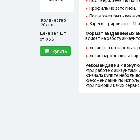
Подтверждены по почте,
Профиль не заполнен.
Пол может быть как муж
Количество
Зарегистрированы с Thai
204 шт.
Цена за 1 шт.
Формат выдаваемых ак
влияет на работу аккаунт
от
0,5 $
логин(почта):пароль:па
Купить
логин:пароль:почта:пар
Рекомендации к покупк
-при работе с аккаунтами
-сначала купите небольшо
-рекомендации по исполь
-при помощи каких сервис