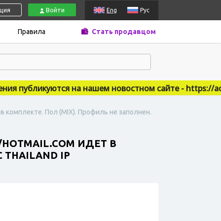
ация
Войти
Eng
Рус
Правила
Стать продавцом
 публикуются на нашем новостном сайте - https://accs
в комплекте. Пол (MIX). Профиль не заполнен.
/HOTMAIL.COM ИДЕТ В
 THAILAND IP