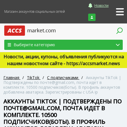
Новости
Магазин аккаунтов социальных сетей
Войти
Выберите категорию
Новости, акции, купоны, объявления публикуются на
нашем новостном сайте - https://accsmarket.news
Главная
/
TikTok
/
С подписчиками
/
Аккаунты TikTok |
Подтверждены по почте@gmail.com, почта идет в
комплекте. 10500 подписчиков(боты). В профиль аккаунтов
добавлена аватарка. Зарегистрированы с USA ip
АККАУНТЫ TIKTOK | ПОДТВЕРЖДЕНЫ ПО
ПОЧТЕ@GMAIL.COM, ПОЧТА ИДЕТ В
КОМПЛЕКТЕ. 10500
ПОДПИСЧИКОВ(БОТЫ). В ПРОФИЛЬ