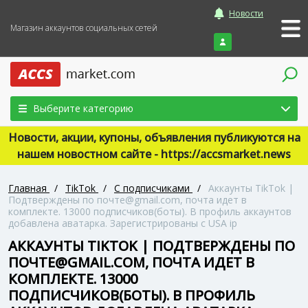
Новости
Магазин аккаунтов социальных сетей
Войти
Выберите категорию
Новости, акции, купоны, объявления публикуются на
нашем новостном сайте - https://accsmarket.news
Главная
/
TikTok
/
С подписчиками
/
Аккаунты TikTok |
Подтверждены по почте@gmail.com, почта идет в
комплекте. 13000 подписчиков(боты). В профиль аккаунтов
добавлена аватарка. Зарегистрированы с USA ip
АККАУНТЫ TIKTOK | ПОДТВЕРЖДЕНЫ ПО
ПОЧТЕ@GMAIL.COM, ПОЧТА ИДЕТ В
КОМПЛЕКТЕ. 13000
ПОДПИСЧИКОВ(БОТЫ). В ПРОФИЛЬ