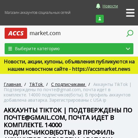
Новости
Магазин аккаунтов социальных сетей
Войти
Выберите категорию
Новости, акции, купоны, объявления публикуются на
нашем новостном сайте - https://accsmarket.news
Главная
/
TikTok
/
С подписчиками
/
Аккаунты TikTok |
Подтверждены по почте@gmail.com, почта идет в
комплекте. 14000 подписчиков(боты). В профиль аккаунтов
добавлена аватарка. Зарегистрированы с USA ip
АККАУНТЫ TIKTOK | ПОДТВЕРЖДЕНЫ ПО
ПОЧТЕ@GMAIL.COM, ПОЧТА ИДЕТ В
КОМПЛЕКТЕ. 14000
ПОДПИСЧИКОВ(БОТЫ). В ПРОФИЛЬ