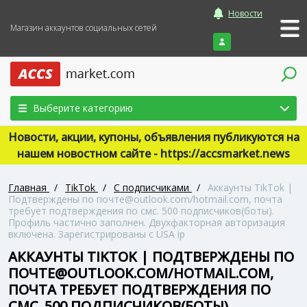
Новости
Магазин аккаунтов социальных сетей
Войти
Выберите категорию
Новости, акции, купоны, объявления публикуются на
нашем новостном сайте - https://accsmarket.news
Главная
/
TikTok
/
С подписчиками
/
Аккаунты TikTok |
Подтверждены по почте@outlook.com/hotmail.com, почта
требует подтверждения по смс. 500 подписчиков(боты).
Профиль частично заполнен. Двухфакторная авторизация
включена. Зарегистрированы с USA ip
АККАУНТЫ TIKTOK | ПОДТВЕРЖДЕНЫ ПО
ПОЧТЕ@OUTLOOK.COM/HOTMAIL.COM,
ПОЧТА ТРЕБУЕТ ПОДТВЕРЖДЕНИЯ ПО
СМС. 500 ПОДПИСЧИКОВ(БОТЫ).