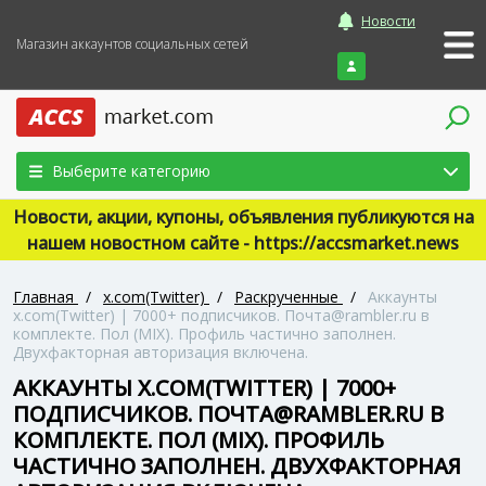
Новости
Магазин аккаунтов социальных сетей
Войти
Выберите категорию
Новости, акции, купоны, объявления публикуются на
нашем новостном сайте - https://accsmarket.news
Главная
/
x.com(Twitter)
/
Раскрученные
/
Аккаунты
x.com(Twitter) | 7000+ подписчиков. Почта@rambler.ru в
комплекте. Пол (MIX). Профиль частично заполнен.
Двухфакторная авторизация включена.
АККАУНТЫ X.COM(TWITTER) | 7000+
ПОДПИСЧИКОВ. ПОЧТА@RAMBLER.RU В
КОМПЛЕКТЕ. ПОЛ (MIX). ПРОФИЛЬ
ЧАСТИЧНО ЗАПОЛНЕН. ДВУХФАКТОРНАЯ