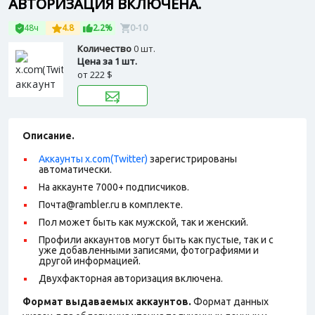
АВТОРИЗАЦИЯ ВКЛЮЧЕНА.
48ч
4.8
2.2%
0-10
Количество
0 шт.
Цена за 1 шт.
от
222 $
Описание.
Аккаунты x.com(Twitter)
зарегистрированы
автоматически.
На аккаунте 7000+ подписчиков.
Почта@rambler.ru в комплекте.
Пол может быть как мужской, так и женский.
Профили аккаунтов могут быть как пустые, так и с
уже добавленными записями, фотографиями и
другой информацией.
Двухфакторная авторизация включена.
Формат выдаваемых аккаунтов.
Формат данных