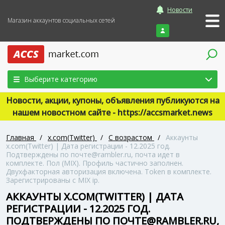
Новости
Магазин аккаунтов социальных сетей
Войти
Выберите категорию
Новости, акции, купоны, объявления публикуются на
нашем новостном сайте - https://accsmarket.news
Главная
/
x.com(Twitter)
/
С возрастом
/
Аккаунты
x.com(Twitter) | Дата регистрации - 12.2025 год.
Подтверждены по почте@rambler.ru, почта идет в
комплекте. Пол (MIX). Профиль частично заполнен.
Двухфакторная авторизация включена. Token в комплекте.
Зарегистрированы с MIX ip.
АККАУНТЫ X.COM(TWITTER) | ДАТА
РЕГИСТРАЦИИ - 12.2025 ГОД.
ПОДТВЕРЖДЕНЫ ПО ПОЧТЕ@RAMBLER.RU,