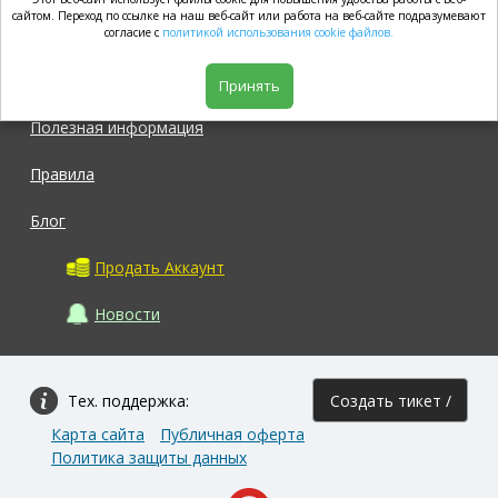
market.com
сайтом. Переход по ссылке на наш веб-сайт или работа на веб-сайте подразумевают
согласие с
политикой использования cookie файлов.
Магазин
Принять
Полезная информация
Правила
Блог
Продать Аккаунт
Новости
Тех. поддержка:
Создать тикет /
Карта сайта
Публичная оферта
Задать вопрос
Политика защиты данных