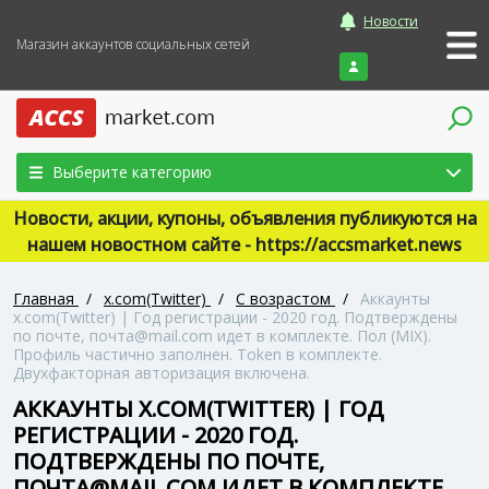
Новости
Магазин аккаунтов социальных сетей
Войти
Выберите категорию
Новости, акции, купоны, объявления публикуются на
нашем новостном сайте - https://accsmarket.news
Главная
/
x.com(Twitter)
/
С возрастом
/
Аккаунты
x.com(Twitter) | Год регистрации - 2020 год. Подтверждены
по почте, почта@mail.com идет в комплекте. Пол (MIX).
Профиль частично заполнен. Token в комплекте.
Двухфакторная авторизация включена.
АККАУНТЫ X.COM(TWITTER) | ГОД
РЕГИСТРАЦИИ - 2020 ГОД.
ПОДТВЕРЖДЕНЫ ПО ПОЧТЕ,
ПОЧТА@MAIL.COM ИДЕТ В КОМПЛЕКТЕ.