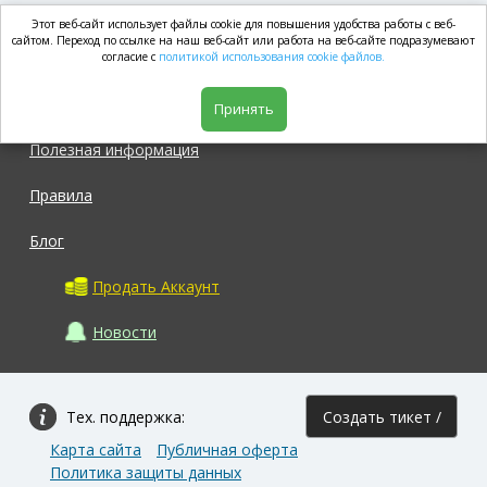
Этот веб-сайт использует файлы cookie для повышения удобства работы с веб-
market.com
сайтом. Переход по ссылке на наш веб-сайт или работа на веб-сайте подразумевают
согласие с
политикой использования cookie файлов.
Магазин
Принять
Полезная информация
Правила
Блог
Продать Аккаунт
Новости
Тех. поддержка:
Создать тикет /
Карта сайта
Публичная оферта
Задать вопрос
Политика защиты данных