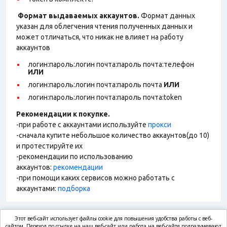
Формат выдаваемых аккаунтов.
Формат данных
указан для облегчения чтения полученных данных и
может отличаться, что никак не влияет на работу
аккаунтов
логин:пароль:логин почта:пароль почта:телефон
ИЛИ
логин:пароль:логин почта:пароль почта
ИЛИ
логин:пароль:логин почта:пароль почта:token
Рекомендации к покупке.
-при работе с аккаунтами используйте
прокси
-сначала купите небольшое количество аккаунтов(до 10)
и протестируйте их
-рекомендации по использованию
аккаунтов:
рекомендации
-при помощи каких сервисов можно работать с
аккаунтами:
подборка
Этот веб-сайт использует файлы cookie для повышения удобства работы с веб-
сайтом. Переход по ссылке на наш веб-сайт или работа на веб-сайте подразумевают