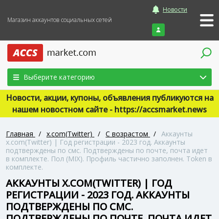
Новости
Магазин аккаунтов социальных сетей
Войти
Выберите категорию
Новости, акции, купоны, объявления публикуются на
нашем новостном сайте - https://accsmarket.news
Главная
/
x.com(Twitter)
/
С возрастом
/
Аккаунты
x.com(Twitter) | Год регистрации - 2023 год. Аккаунты
подтверждены по смс. Подтверждены по почте, почта идет
в комплекте. Пол (MIX). Профиль частично заполнен. Token в
комплекте.
АККАУНТЫ X.COM(TWITTER) | ГОД
РЕГИСТРАЦИИ - 2023 ГОД. АККАУНТЫ
ПОДТВЕРЖДЕНЫ ПО СМС.
ПОДТВЕРЖДЕНЫ ПО ПОЧТЕ, ПОЧТА ИДЕТ