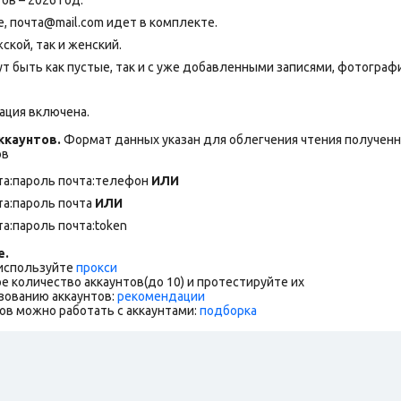
 почта@mail.com идет в комплекте.
ской, так и женский.
т быть как пустые, так и с уже добавленными записями, фотограф
ация включена.
каунтов.
Формат данных указан для облегчения чтения полученны
ов
та:пароль почта:телефон
ИЛИ
та:пароль почта
ИЛИ
та:пароль почта:token
е.
 используйте
прокси
е количество аккаунтов(до 10) и протестируйте их
зованию аккаунтов:
рекомендации
ов можно работать с аккаунтами:
подборка