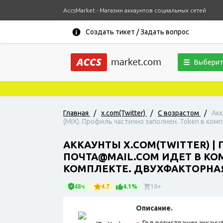
AccsMarket - Магазин аккаунтов социальных сетей
Создать тикет / Задать вопрос
Выберит
Главная
/
x.com(Twitter)
/
С возрастом
/
Акк
(MIX). Профиль частично заполнен. Token в ко
АККАУНТЫ X.COM(TWITTER) |
ПОЧТА@MAIL.COM ИДЕТ В КОМ
КОМПЛЕКТЕ. ДВУХФАКТОРНА
48ч
4.7
4.1%
10+
Описание.
Год регистрации аккаунт