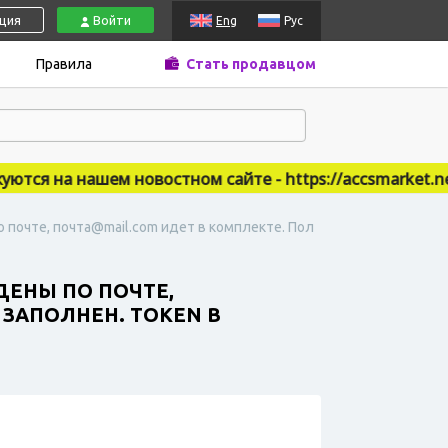
ация
Войти
Eng
Рус
Правила
Стать продавцом
я на нашем новостном сайте - https://accsmarket.news
по почте, почта@mail.com идет в комплекте. Пол
ЖДЕНЫ ПО ПОЧТЕ,
 ЗАПОЛНЕН. TOKEN В