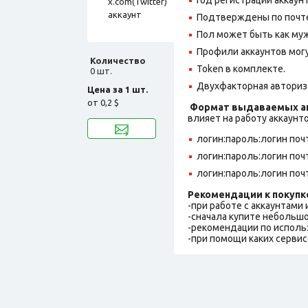
Подтверждены по почте,
Пол может быть как муж
Профили аккаунтов могу
Количество
Token в комплекте.
0 шт.
Двухфакторная авториз
Цена за 1 шт.
от
0,2 $
Формат выдаваемых ак
влияет на работу аккаунт
логин:пароль:логин поч
логин:пароль:логин поч
логин:пароль:логин поч
Рекомендации к покупк
-при работе с аккаунтами
-сначала купите небольшо
-рекомендации по исполь
-при помощи каких сервис