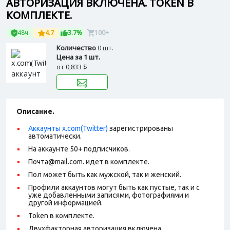
АВТОРИЗАЦИЯ ВКЛЮЧЕНА. TOKEN В
КОМПЛЕКТЕ.
48ч
4.7
3.7%
100+
Количество
0 шт.
Цена за 1 шт.
от
0,833 $
Описание.
Аккаунты x.com(Twitter)
зарегистрированы
автоматически.
На аккаунте 50+ подписчиков.
Почта@mail.com. идет в комплекте.
Пол может быть как мужской, так и женский.
Профили аккаунтов могут быть как пустые, так и с
уже добавленными записями, фотографиями и
другой информацией.
Token в комплекте.
Двухфакторная авторизация включена.