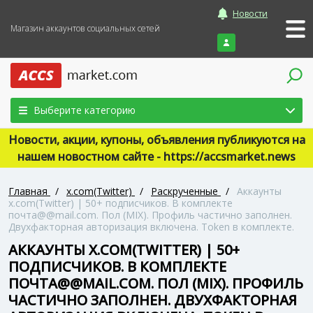
Новости
Магазин аккаунтов социальных сетей
Войти
Выберите категорию
Новости, акции, купоны, объявления публикуются на
нашем новостном сайте - https://accsmarket.news
Главная
/
x.com(Twitter)
/
Раскрученные
/
Аккаунты
x.com(Twitter) | 50+ подписчиков. В комплекте
почта@@mail.com. Пол (MIX). Профиль частично заполнен.
Двухфакторная авторизация включена. Token в комплекте.
АККАУНТЫ X.COM(TWITTER) | 50+
ПОДПИСЧИКОВ. В КОМПЛЕКТЕ
ПОЧТА@@MAIL.COM. ПОЛ (MIX). ПРОФИЛЬ
ЧАСТИЧНО ЗАПОЛНЕН. ДВУХФАКТОРНАЯ