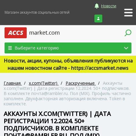
Новости
Магазин аккаунтов социальных сетей
Войти
Выберите категорию
Новости, акции, купоны, объявления публикуются на
нашем новостном сайте - https://accsmarket.news
Главная
/
x.com(Twitter)
/
Раскрученные
/
Аккаунты
x.com(Twitter) | Дата регистрации 12.2024. 50+ подписчиков.
В комплекте почта@rambler.ru. Пол (MIX). Профиль частично
заполнен. Двухфакторная авторизация включена. Token в
комплекте.
АККАУНТЫ X.COM(TWITTER) | ДАТА
РЕГИСТРАЦИИ 12.2024. 50+
ПОДПИСЧИКОВ. В КОМПЛЕКТЕ
ПОЧТА@RAMBLER.RU. ПОЛ (MIX).