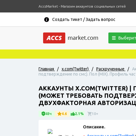
AccsMarket - Магазин аккаунтов социальных сетей
Создать тикет / Задать вопрос
Выберит
Главная
/
x.com(Twitter)
/
Раскрученные
/
А
подтверждение по смс). Пол (MIX). Профиль ча
АККАУНТЫ X.COM(TWITTER) |
(МОЖЕТ ТРЕБОВАТЬ ПОДТВЕРЖ
ДВУХФАКТОРНАЯ АВТОРИЗАЦ
48ч
4.6
2.1%
10+
Описание.
Аккаунты x.com(Twitter)