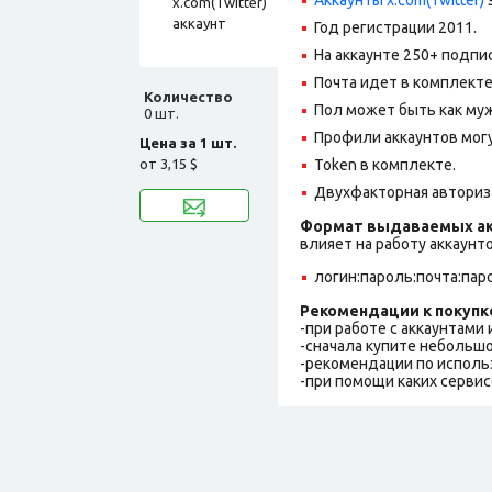
Год регистрации 2011.
На аккаунте 250+ подпи
Почта идет в комплект
Количество
Пол может быть как муж
0 шт.
Профили аккаунтов могу
Цена за 1 шт.
от
3,15 $
Token в комплекте.
Двухфакторная авториз
Формат выдаваемых ак
влияет на работу аккаунт
логин:пароль:почта:пар
Рекомендации к покупк
-при работе с аккаунтами
-сначала купите небольшо
-рекомендации по исполь
-при помощи каких сервис