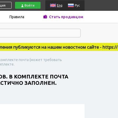
ация
Войти
Eng
Рус
Правила
Стать продавцом
ия публикуются на нашем новостном сайте - https://acc
В комплекте почта (может требовать
мплекте.
ОВ. В КОМПЛЕКТЕ ПОЧТА
АСТИЧНО ЗАПОЛНЕН.