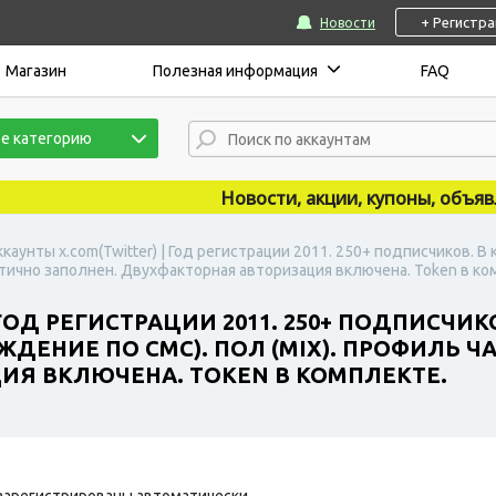
+ Регистр
Новости
Магазин
Полезная информация
FAQ
е категорию
Новости, акции, купоны, объявлен
ккаунты x.com(Twitter) | Год регистрации 2011. 250+ подписчиков. 
стично заполнен. Двухфакторная авторизация включена. Token в ко
 ГОД РЕГИСТРАЦИИ 2011. 250+ ПОДПИСЧИК
ДЕНИЕ ПО СМС). ПОЛ (MIX). ПРОФИЛЬ Ч
ИЯ ВКЛЮЧЕНА. TOKEN В КОМПЛЕКТЕ.
зарегистрированы автоматически.