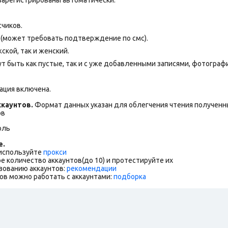
счиков.
е(может требовать подтверждение по смс).
ской, так и женский.
т быть как пустые, так и с уже добавленными записями, фотогра
ация включена.
каунтов.
Формат данных указан для облегчения чтения полученны
ов
оль
е.
 используйте
прокси
е количество аккаунтов(до 10) и протестируйте их
зованию аккаунтов:
рекомендации
ов можно работать с аккаунтами:
подборка