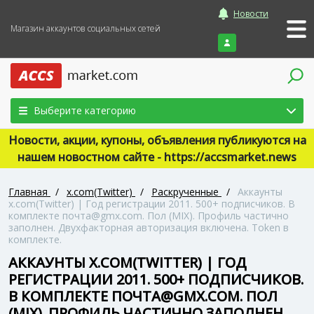
Новости
Магазин аккаунтов социальных сетей
Войти
Выберите категорию
Новости, акции, купоны, объявления публикуются на
нашем новостном сайте - https://accsmarket.news
Главная
/
x.com(Twitter)
/
Раскрученные
/
Аккаунты
x.com(Twitter) | Год регистрации 2011. 500+ подписчиков. В
комплекте почта@gmx.com. Пол (MIX). Профиль частично
заполнен. Двухфакторная авторизация включена. Token в
комплекте.
АККАУНТЫ X.COM(TWITTER) | ГОД
РЕГИСТРАЦИИ 2011. 500+ ПОДПИСЧИКОВ.
В КОМПЛЕКТЕ ПОЧТА@GMX.COM. ПОЛ
(MIX). ПРОФИЛЬ ЧАСТИЧНО ЗАПОЛНЕН.