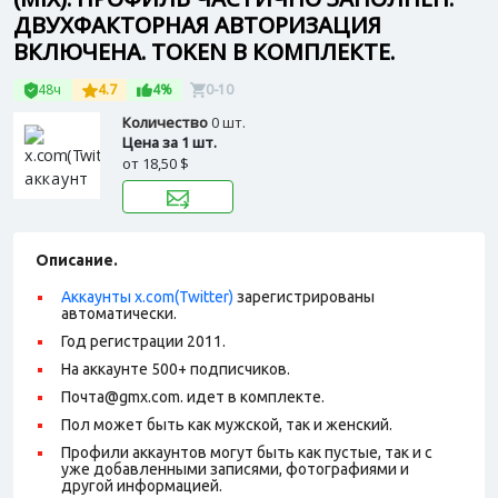
ДВУХФАКТОРНАЯ АВТОРИЗАЦИЯ
ВКЛЮЧЕНА. TOKEN В КОМПЛЕКТЕ.
48ч
4.7
4%
0-10
Количество
0 шт.
Цена за 1 шт.
от
18,50 $
Описание.
Аккаунты x.com(Twitter)
зарегистрированы
автоматически.
Год регистрации 2011.
На аккаунте 500+ подписчиков.
Почта@gmx.com. идет в комплекте.
Пол может быть как мужской, так и женский.
Профили аккаунтов могут быть как пустые, так и с
уже добавленными записями, фотографиями и
другой информацией.