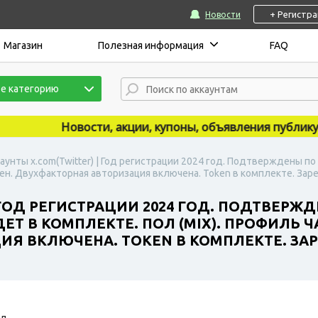
+ Регистр
Новости
Магазин
Полезная информация
FAQ
е категорию
Новости, акции, купоны, объявления публикуются
аунты x.com(Twitter) | Год регистрации 2024 год. Подтверждены по
ен. Двухфакторная авторизация включена. Token в комплекте. Заре
 ГОД РЕГИСТРАЦИИ 2024 ГОД. ПОДТВЕРЖД
ЕТ В КОМПЛЕКТЕ. ПОЛ (MIX). ПРОФИЛЬ 
Я ВКЛЮЧЕНА. TOKEN В КОМПЛЕКТЕ. ЗАРЕ
д.