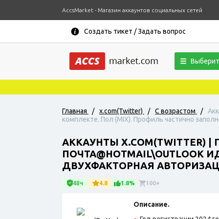
AccsMarket - Магазин аккаунтов социальных сетей
Создать тикет / Задать вопрос
Выберит
Главная
/
x.com(Twitter)
/
С возрастом
/
Акк
комплекте. Пол (MIX). Профиль частично заполн
АККАУНТЫ X.COM(TWITTER) |
ПОЧТА@HOTMAIL\OUTLOOK ИД
ДВУХФАКТОРНАЯ АВТОРИЗАЦИ
48ч
4.8
1.8%
100+
Описание.
Год регистрации 2024 го