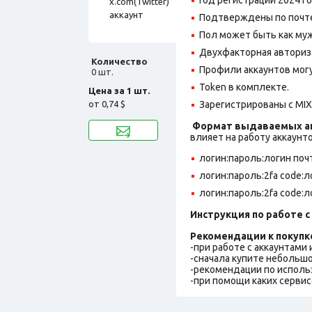
Подтверждены по почте,
Пол может быть как муж
Двухфакторная авториз
Количество
Профили аккаунтов могу
0 шт.
Token в комплекте.
Цена за 1 шт.
от
0,74 $
Зарегистрированы с MIX 
Формат выдаваемых ак
влияет на работу аккаунт
логин:пароль:логин поч
логин:пароль:2fa code:
логин:пароль:2fa code:л
Инструкция по работе с 
Рекомендации к покупк
-при работе с аккаунтами
-сначала купите небольшо
-рекомендации по исполь
-при помощи каких сервис