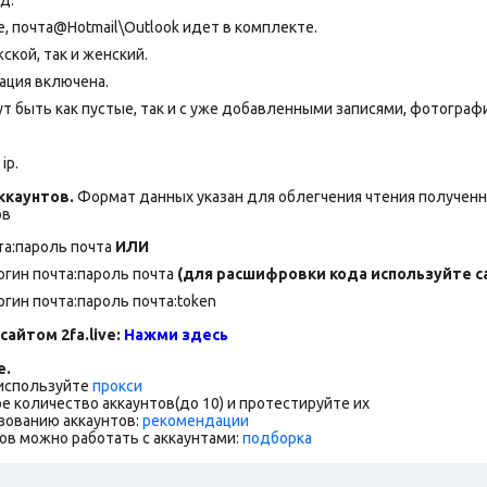
 почта@Hotmail\Outlook идет в комплекте.
ской, так и женский.
ация включена.
т быть как пустые, так и с уже добавленными записями, фотограф
ip.
каунтов.
Формат данных указан для облегчения чтения полученны
ов
та:пароль почта
ИЛИ
логин почта:пароль почта
(для расшифровки кода используйте са
огин почта:пароль почта:token
сайтом 2fa.live:
Нажми здесь
е.
 используйте
прокси
е количество аккаунтов(до 10) и протестируйте их
зованию аккаунтов:
рекомендации
ов можно работать с аккаунтами:
подборка