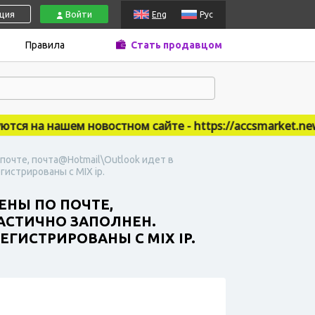
ация
Войти
Eng
Рус
Правила
Стать продавцом
 на нашем новостном сайте - https://accsmarket.news
 почте, почта@Hotmail\Outlook идет в
гистрированы с MIX ip.
ЕНЫ ПО ПОЧТЕ,
ЧАСТИЧНО ЗАПОЛНЕН.
ГИСТРИРОВАНЫ С MIX IP.