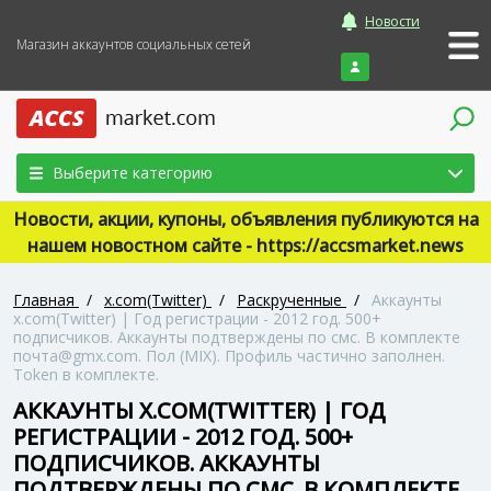
Новости
Магазин аккаунтов социальных сетей
Войти
Выберите категорию
Новости, акции, купоны, объявления публикуются на
нашем новостном сайте - https://accsmarket.news
Главная
/
x.com(Twitter)
/
Раскрученные
/
Аккаунты
x.com(Twitter) | Год регистрации - 2012 год. 500+
подписчиков. Аккаунты подтверждены по смс. В комплекте
почта@gmx.com. Пол (MIX). Профиль частично заполнен.
Token в комплекте.
АККАУНТЫ X.COM(TWITTER) | ГОД
РЕГИСТРАЦИИ - 2012 ГОД. 500+
ПОДПИСЧИКОВ. АККАУНТЫ
ПОДТВЕРЖДЕНЫ ПО СМС. В КОМПЛЕКТЕ