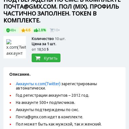
ПОЧТА@GMX.COM. ПОЛ (MIX). ПРОФИЛЬ
ЧАСТИЧНО ЗАПОЛНЕН. TOKEN В
КОМПЛЕКТЕ.
48ч
4.6
2.8%
10+
Количество
10 шт.
Цена за 1 шт.
от
18,50 $
Купить
Описание.
Аккаунты x.com(Twitter)
зарегистрированы
автоматически.
Год регистрации аккаунтов – 2012 год.
На аккаунте 500+ подписчиков.
Аккаунты подтверждены по смс.
Почта@gmx.com идет в комплекте.
Пол может быть как мужской, так и женский.